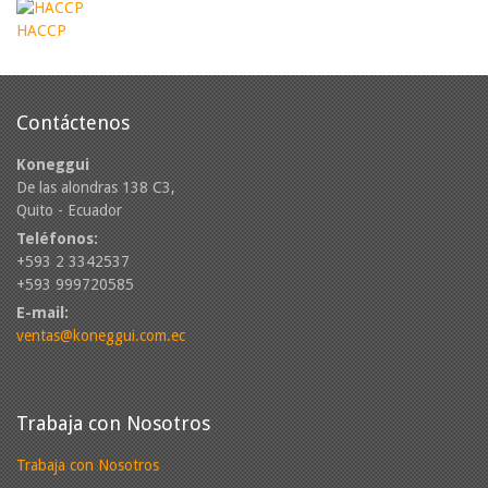
HACCP
Contáctenos
Koneggui
De las alondras 138 C3,
Quito - Ecuador
Teléfonos:
+593 2 3342537
+593 999720585
E-mail:
ventas@koneggui.com.ec
Trabaja con Nosotros
Trabaja con Nosotros