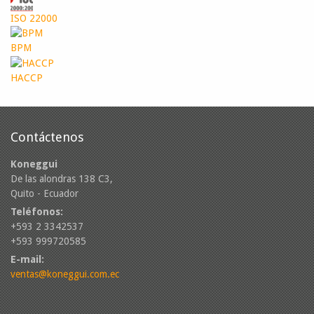
ISO 22000
BPM
HACCP
Contáctenos
Koneggui
De las alondras 138 C3,
Quito - Ecuador
Teléfonos:
+593 2 3342537
+593 999720585
E-mail:
ventas@koneggui.com.ec