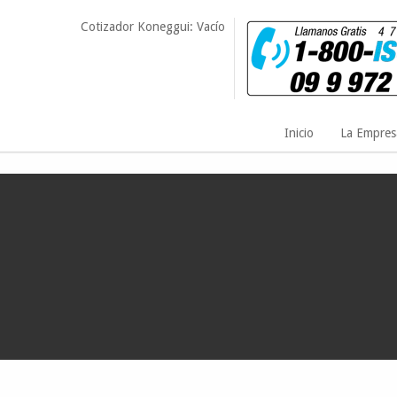
Cotizador Koneggui: Vacío
Inicio
La Empres
i
¿Qué consecuencias tiene un mal inventario de una empresa?