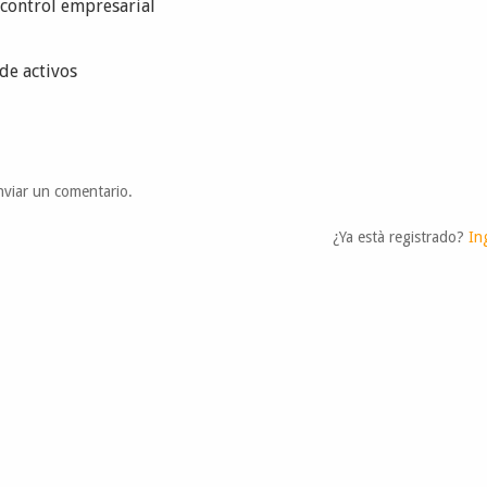
l control empresarial
de activos
viar un comentario.
¿Ya està registrado?
In