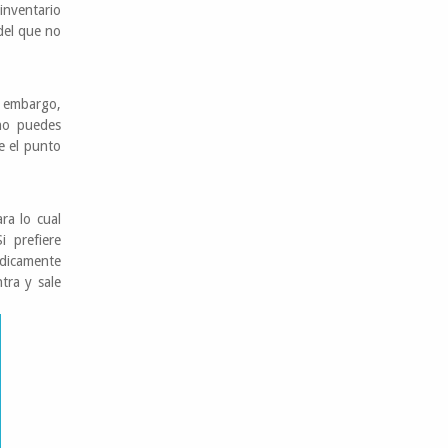
inventario
del que no
n embargo,
no puedes
e el punto
ra lo cual
i prefiere
ódicamente
tra y sale