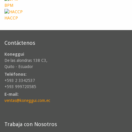
BPM
HACCP
Contáctenos
Koneggui
De las alondras 138 C3,
Quito - Ecuador
Teléfonos:
+593 2 3342537
+593 999720585
E-mail:
ventas@koneggui.com.ec
Trabaja con Nosotros