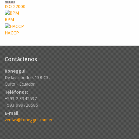
ISO 22000
BPM
HACCP
Contáctenos
Koneggui
De las alondras 138 C3,
Quito - Ecuador
Teléfonos:
+593 2 3342537
+593 999720585
E-mail:
ventas@koneggui.com.ec