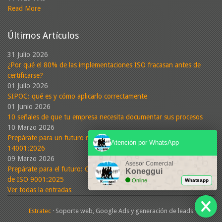
Read More
Últimos Artículos
31 Julio 2026
¿Por qué el 80% de las implementaciones ISO fracasan antes de
certificarse?
01 Julio 2026
SIPOC: qué es y cómo aplicarlo correctamente
01 Junio 2026
10 señales de que tu empresa necesita documentar sus procesos
10 Marzo 2026
Prepárate para un futuro más sostenible: Conoce la nueva ISO
Atención por WhatsApp
14001:2026
09 Marzo 2026
Asesor Comercial
Prepárate para el futuro: Cambios propuestos en la nueva versión
Koneggui
de ISO 9001:2025
Online
Whatsapp
Ver todas la entradas
Estratec
· Soporte web, Google Ads y generación de leads