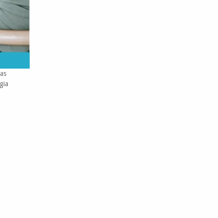
vas
gia