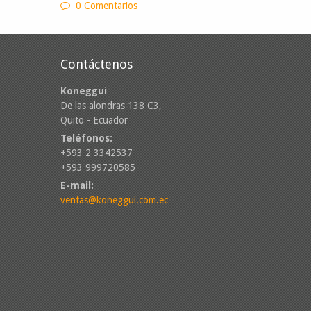
0 Comentarios
Contáctenos
Koneggui
De las alondras 138 C3,
Quito - Ecuador
Teléfonos:
+593 2 3342537
+593 999720585
E-mail:
ventas@koneggui.com.ec