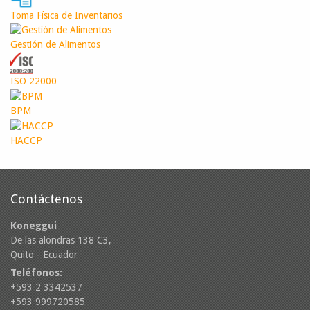
Toma Física de Inventarios
Gestión de Alimentos
ISO 22000
BPM
HACCP
Contáctenos
Koneggui
De las alondras 138 C3,
Quito - Ecuador
Teléfonos:
+593 2 3342537
+593 999720585