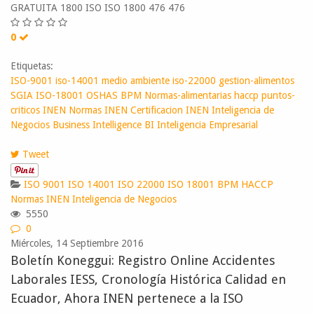
GRATUITA 1800 ISO ISO 1800 476 476
0
Etiquetas:
ISO-9001
iso-14001
medio ambiente
iso-22000
gestion-alimentos
SGIA
ISO-18001
OSHAS
BPM
Normas-alimentarias
haccp
puntos-
criticos
INEN
Normas INEN
Certificacion INEN
Inteligencia de
Negocios
Business Intelligence
BI
Inteligencia Empresarial
Tweet
ISO 9001
ISO 14001
ISO 22000
ISO 18001
BPM
HACCP
Normas INEN
Inteligencia de Negocios
5550
0
Miércoles, 14 Septiembre 2016
Boletín Koneggui: Registro Online Accidentes
Laborales IESS, Cronología Histórica Calidad en
Ecuador, Ahora INEN pertenece a la ISO