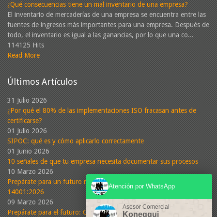
¿Qué consecuencias tiene un mal inventario de una empresa?
El inventario de mercaderías de una empresa se encuentra entre las
fuentes de ingresos más importantes para una empresa. Después de
todo, el inventario es igual a las ganancias, por lo que una co...
114125 Hits
Read More
Últimos Artículos
31 Julio 2026
¿Por qué el 80% de las implementaciones ISO fracasan antes de
certificarse?
01 Julio 2026
SIPOC: qué es y cómo aplicarlo correctamente
01 Junio 2026
10 señales de que tu empresa necesita documentar sus procesos
10 Marzo 2026
Prepárate para un futuro más sostenible: Conoce la nueva ISO
Atención por WhatsApp
14001:2026
09 Marzo 2026
Asesor Comercial
Prepárate para el futuro: Cambios propuestos en la nueva versión
Koneggui