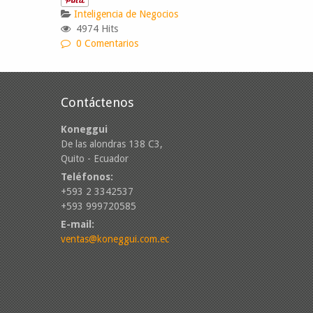
Inteligencia de Negocios
4974 Hits
0 Comentarios
Contáctenos
Koneggui
De las alondras 138 C3,
Quito - Ecuador
Teléfonos:
+593 2 3342537
+593 999720585
E-mail:
ventas@koneggui.com.ec