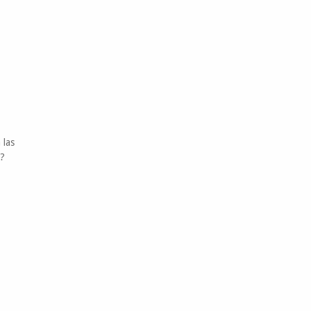
 las
o?