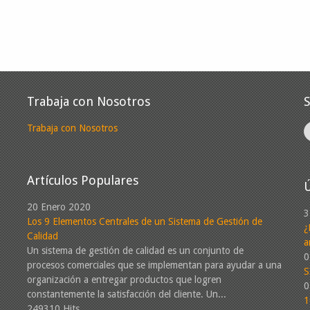
Trabaja con Nosotros
Trabaja con Nosotros
Artículos Populares
Ú
20 Enero 2020
3
Los 9 Elementos Centrales de un Sistema de Gestión de
¿
Calidad
a
Un sistema de gestión de calidad es un conjunto de
0
procesos comerciales que se implementan para ayudar a una
S
organización a entregar productos que logren
0
constantemente la satisfacción del cliente. Un...
1
249310 Hits