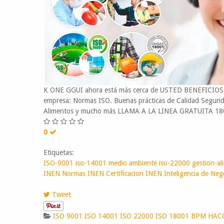
K ONE GGUI ahora está más cerca de USTED BENEFICIOS: K
empresa: Normas ISO. Buenas prácticas de Calidad Segurid
Alimentos y mucho más LLAMA A LA LINEA GRATUITA 18
0
Etiquetas:
ISO-9001
iso-14001
medio ambiente
iso-22000
gestion-al
INEN
Normas INEN
Certificacion INEN
Inteligencia de Neg
Tweet
ISO 9001
ISO 14001
ISO 22000
ISO 18001
BPM
HAC