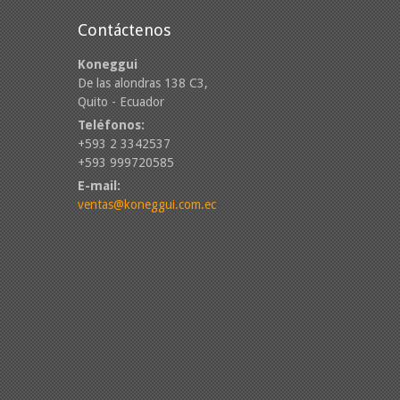
Contáctenos
Koneggui
De las alondras 138 C3,
Quito - Ecuador
Teléfonos:
+593 2 3342537
+593 999720585
E-mail:
ventas@koneggui.com.ec