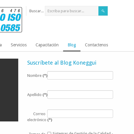
Buscar...
a
Servicios
Capacitación
Blog
Contactenos
les
Suscríbete al Blog Koneggui
Nombre
(*)
Apellido
(*)
Correo
electrónico
(*)
Sistemas de Gestión de la Calidad -