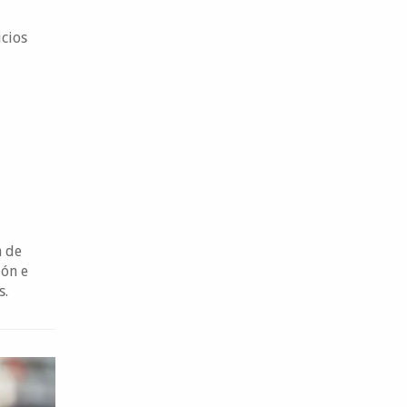
icios
a de
ión e
s.