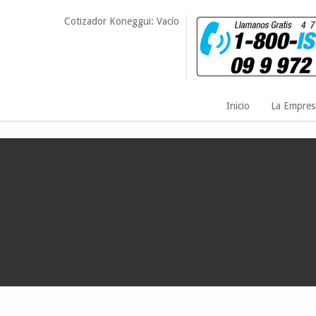
Cotizador Koneggui: Vacío
Inicio
La Empres
Importancia del reglamento interno en la prevención de riesgos labora