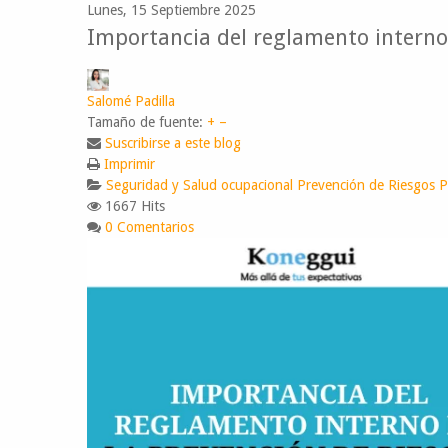
Lunes, 15 Septiembre 2025
Importancia del reglamento interno 
Salomé Padilla
Tamaño de fuente:
+
–
Suscribirse a este blog
Imprimir
Seguridad y Salud ocupacional
Prevención de Riesgos Ps
1667 Hits
0 Comentarios