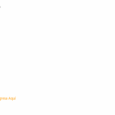
o
gresa Aquí