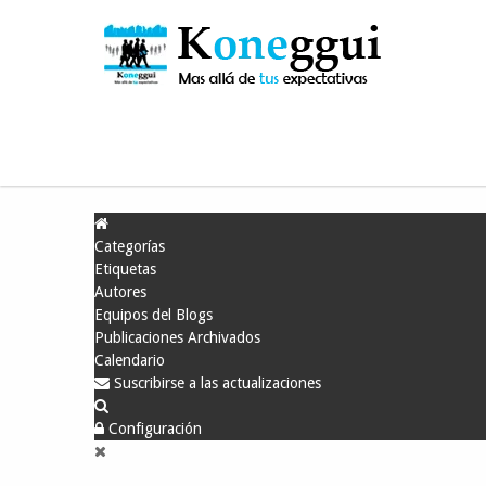
Está aquí:
Inicio
Blog
Blog SSO
Salomé Padilla
Categorías
Etiquetas
Autores
Equipos del Blogs
Publicaciones Archivados
Calendario
Suscribirse a las actualizaciones
Configuración