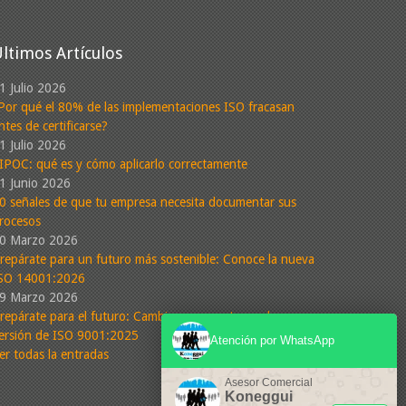
ltimos Artículos
1 Julio 2026
Por qué el 80% de las implementaciones ISO fracasan
 Calidad
ntes de certificarse?
1 Julio 2026
IPOC: qué es y cómo aplicarlo correctamente
1 Junio 2026
e la imagen de su organización
0 señales de que tu empresa necesita documentar sus
s a la satisfacción del cliente
rocesos
0 Marzo 2026
repárate para un futuro más sostenible: Conoce la nueva
Leer Más
SO 14001:2026
9 Marzo 2026
repárate para el futuro: Cambios propuestos en la nueva
ersión de ISO 9001:2025
Atención por WhatsApp
er todas la entradas
Asesor Comercial
Koneggui