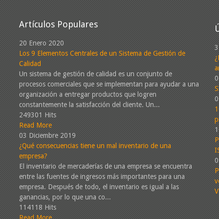
Artículos Populares
Ú
20 Enero 2020
3
Los 9 Elementos Centrales de un Sistema de Gestión de
¿
Gestión de la
Calidad
a
Un sistema de gestión de calidad es un conjunto de
0
procesos comerciales que se implementan para ayudar a una
S
organización a entregar productos que logren
0
Mejoramos sustancialment
constantemente la satisfacción del cliente. Un...
1
249301 Hits
direccionando sus esfuerzo
p
Read More
1
03 Diciembre 2019
P
¿Qué consecuencias tiene un mal inventario de una
I
empresa?
0
El inventario de mercaderías de una empresa se encuentra
P
entre las fuentes de ingresos más importantes para una
v
empresa. Después de todo, el inventario es igual a las
V
ganancias, por lo que una co...
114118 Hits
Read More