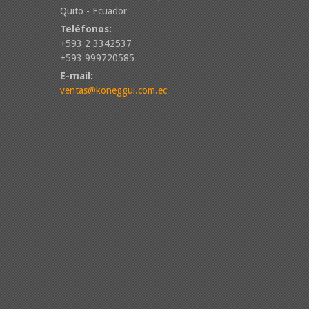
Quito - Ecuador
Teléfonos:
+593 2 3342537
+593 999720585
E-mail:
ventas@koneggui.com.ec