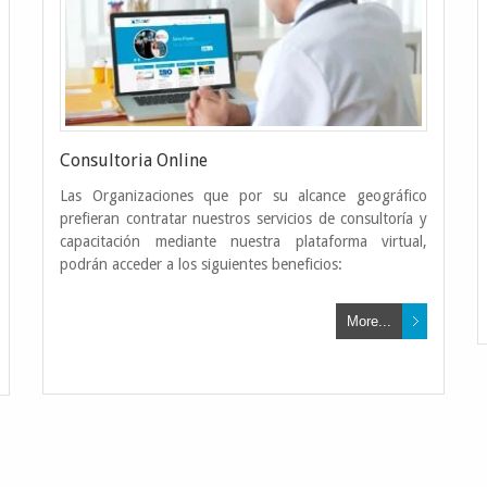
Consultoria Online
Las Organizaciones que por su alcance geográfico
Gestión de A
prefieran contratar nuestros servicios de consultoría y
capacitación mediante nuestra plataforma virtual,
podrán acceder a los siguientes beneficios:
Gestionamos la inocuidad 
More...
de higiene y seguridad en