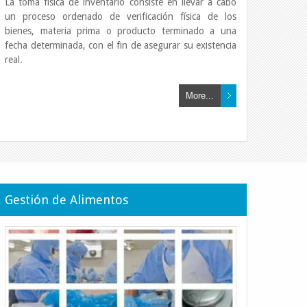
La toma física de inventario consiste en llevar a cabo
un proceso ordenado de verificación física de los
bienes, materia prima o producto terminado a una
fecha determinada, con el fin de asegurar su existencia
real.
More...
tratégica
Gestión de Alimentos
 desarrollar planes estratégicos
sus metas
Leer Más