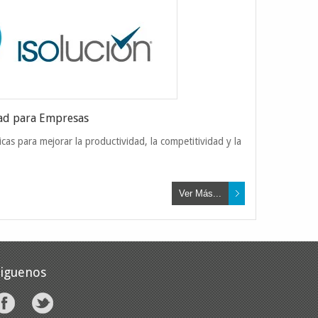
ental
dad para Empresas
as para mejorar la productividad, la competitividad y la
l impacto de sus actividades,
re el medio ambiente
Ver Más...
Leer Más
Siguenos