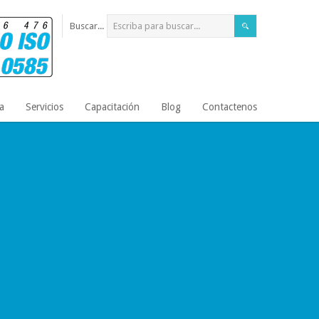
Buscar...
a
Servicios
Capacitación
Blog
Contactenos
alento Humano
sonalizado de acuerdo a las
ada empresa, permitiéndoles cumplir
orando el clima laboral en cada una de
Leer Más