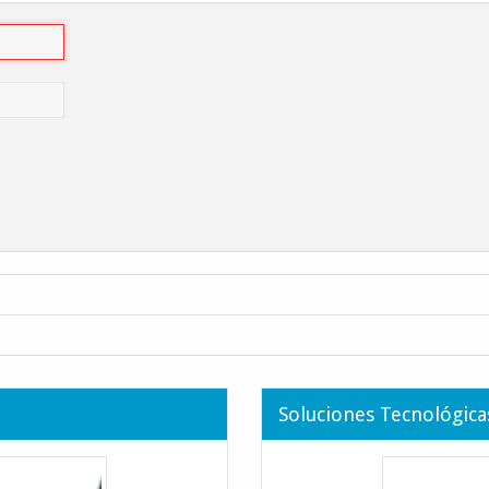
Gestión de la
Gestionamos el riesgo par
con la legislación y mejor
Soluciones Tecnológica