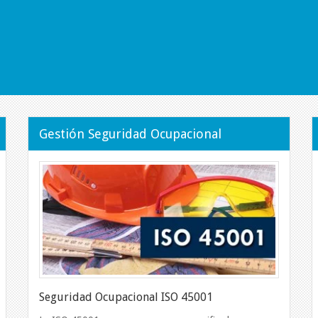
Prevención d
Gestión Seguridad Ocupacional
Psicosociales
Medimos los riesgos psico
una metodología internaci
acorde a la realidad de la
Seguridad Ocupacional ISO 45001