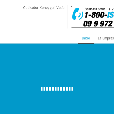
Cotizador Koneggui: Vacío
Inicio
La Empres
Gestión de T
Servicio permanente y per
necesidades propias de c
los aspectos legales y mej
las organizaciones.