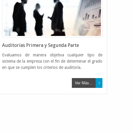
Auditorías Primera y Segunda Parte
Evaluamos de manera objetiva cualquier tipo de
limentos
sistema de la empresa con el fin de determinar el grado
en que se cumplen los criterios de auditoría.
de alimentos mejorando las prácticas
Ver Más...
 la cadena alimentaria
Leer Más