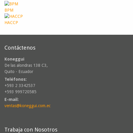
BPM
HACCP
Contáctenos
Koneggui
De las alondras 138 C3,
Quito - Ecuador
Teléfonos:
+593 2 3342537
+593 999720585
E-mail:
ventas@koneggui.com.ec
Trabaja con Nosotros